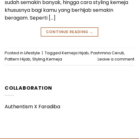
sudah semakin banyak, hingga cara styling kemeja
khususnya bagi kamu yang berhijab semakin
beragam. Seperti […]
CONTINUE READING
→
Posted in
Lifestyle
|
Tagged
Kemeja Hijab
,
Pashmina Ceruti
,
Pattern Hijab
,
Styling Kemeja
Leave a comment
COLLABORATION
Authentism X Faradiba