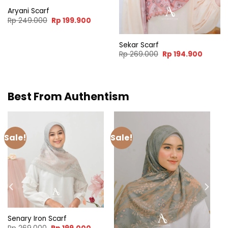
Aryani Scarf
Original
Current
Rp
249.000
Rp
199.900
price
price
was:
is:
Rp 249.000.
Rp 199.900.
Sekar Scarf
ce
Original
Curren
Rp
269.000
Rp
194.900
ge:
price
price
 259.000
was:
is:
rough
Rp 269.000.
Rp 194.
 279.000
Best From Authentism
Sale!
Sale!
Senary Iron Scarf
Original
Current