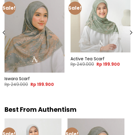
Sale!
Sale!
Active Tea Scarf
nt
Original
Curren
Rp
249.000
Rp
199.900
price
price
was:
is:
9.900.
Rp 249.000.
Rp 199.
Iswara Scarf
Original
Current
Rp
249.000
Rp
199.900
price
price
was:
is:
Rp 249.000.
Rp 199.900.
Best From Authentism
Sale!
Sale!