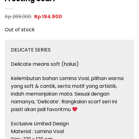
Original
Current
Rp
269.000
Rp
194.900
price
price
was:
is:
Out of stock
Rp 269.000.
Rp 194.900.
DELICATE SERIES
Delicate means soft (halus)
Kelembutan bahan Lamina Voal, pilihan warna
yang soft & cantik, serta motif yang artistik,
indah memanjakan mata. Sesuai dengan
namanya, ‘Delicate’. Rangkaian scarf seri ini
pasti akan jadi favoritmu
Exclusive Limited Design
Material : Lamina Voal