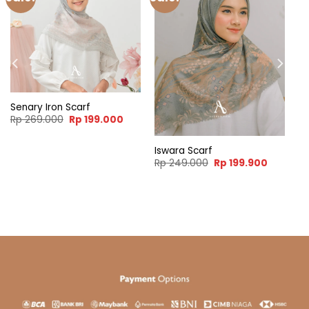
Senary Iron Scarf
Original
Current
Rp
269.000
Rp
199.000
price
price
was:
is:
Rp 269.000.
Rp 199.000.
Iswara Scarf
ent
Original
Current
Rp
249.000
Rp
199.900
e
price
price
was:
is:
99.900.
Rp 249.000.
Rp 199.9