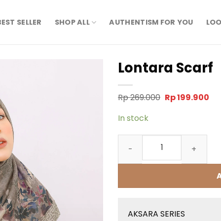
BEST SELLER
SHOP ALL
AUTHENTISM FOR YOU
LOO
Lontara Scarf
Original
Cu
Rp
269.000
Rp
199.900
price
pri
was:
is:
In stock
Rp 269.000.
Rp 
Lontara Scarf quantity
AKSARA SERIES