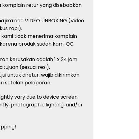
 komplain retur yang disebabkan
ma jika ada VIDEO UNBOXING (Video
kus rapi).
, kami tidak menerima komplain
 karena produk sudah kami QC
an kerusakan adalah 1 x 24 jam
tujuan (sesuai resi).
ui untuk diretur, wajib dikirimkan
i setelah pelaporan.
lightly vary due to device screen
ently, photographic lighting, and/or
opping!