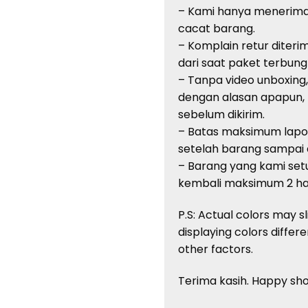
– Kami hanya menerima
cacat barang.
– Komplain retur diteri
dari saat paket terbung
– Tanpa video unboxing
dengan alasan apapun,
sebelum dikirim.
– Batas maksimum lapor
setelah barang sampai di
– Barang yang kami setuj
kembali maksimum 2 har
P.S: Actual colors may s
displaying colors differ
other factors.
Terima kasih. Happy sh