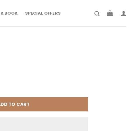
K BOOK
SPECIAL OFFERS
rrent
ce
199.900.
ADD TO CART