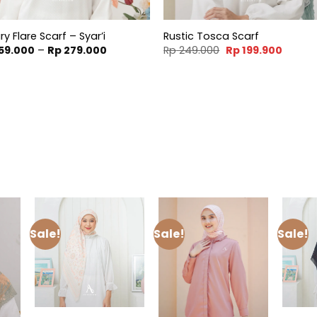
y Flare Scarf – Syar’i
Rustic Tosca Scarf
Price
Original
Curren
59.000
–
Rp
279.000
Rp
249.000
Rp
199.900
range:
price
price
Rp 259.000
was:
is:
through
Rp 249.000.
Rp 199.
Rp 279.000
m
Sale!
Sale!
Sale!