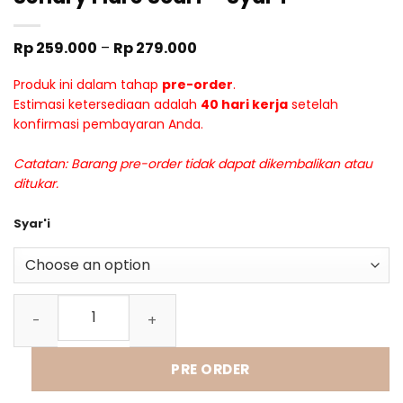
Price
Rp
259.000
–
Rp
279.000
range:
Rp 259.000
Produk ini dalam tahap
pre-order
.
through
Rp 279.000
Estimasi ketersediaan adalah
40 hari kerja
setelah
konfirmasi pembayaran Anda.
Catatan: Barang pre-order tidak dapat dikembalikan atau
ditukar.
Syar'i
Senary Flare Scarf - Syar'i quantity
PRE ORDER