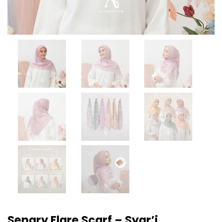
Senary Flare Scarf – Syar’i