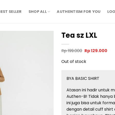
BEST SELLER
SHOP ALL
AUTHENTISM FOR YOU
LOO
Tea sz LXL
Original
Cur
Rp
199.000
Rp
129.000
price
pri
was:
is:
Out of stock
Rp 199.000.
Rp 1
BYA BASIC SHIRT
Atasan ini hadir untuk 
Authen-B! Tidak hanya b
ini juga bisa untuk for
dengan detail cuff shi