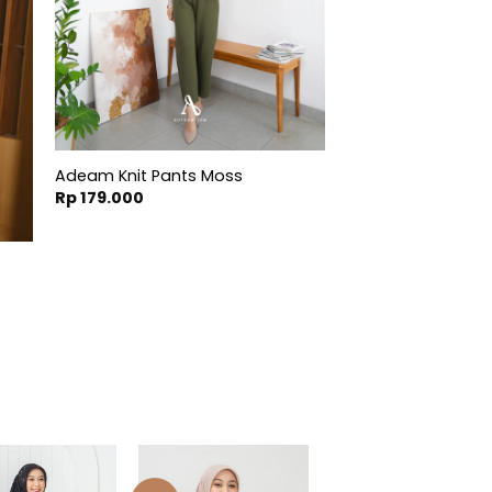
Adeam Knit Pants Moss
Rp
179.000
nt
.900.