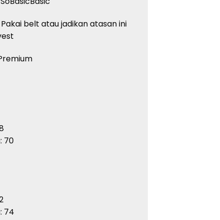
SoBasicBasic
akai belt atau jadikan atasan ini
vest
d Premium
8
: 70
2
: 74