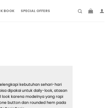
K BOOK
SPECIAL OFFERS
rent
ce
29.000.
melengkapi kebutuhan sehari-hari
isa dipakai untuk daily-look, atasan
mal look karena modelnya yang rapi
rt one button dan rounded hem pada