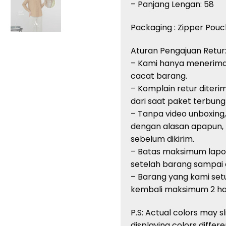
– Panjang Lengan: 58
Packaging : Zipper Pouc
Aturan Pengajuan Retur
– Kami hanya menerima
cacat barang.
– Komplain retur diteri
dari saat paket terbung
– Tanpa video unboxing
dengan alasan apapun,
sebelum dikirim.
– Batas maksimum lapor
setelah barang sampai di
– Barang yang kami setuj
kembali maksimum 2 har
P.S: Actual colors may s
displaying colors
differe