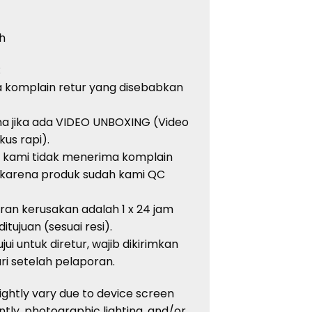
h
:
 komplain retur yang disebabkan
ma jika ada VIDEO UNBOXING (Video
kus rapi).
, kami tidak menerima komplain
 karena produk sudah kami QC
an kerusakan adalah 1 x 24 jam
tujuan (sesuai resi).
ui untuk diretur, wajib dikirimkan
i setelah pelaporan.
lightly vary due to device screen
ntly, photographic lighting, and/or