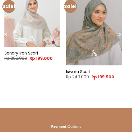
Sale!
Sale!
Senary Iron Scarf
Original
Current
Rp
269.000
Rp
199.000
price
price
was:
is:
Rp 269.000.
Rp 199.000.
Iswara Scarf
ent
Original
Current
Rp
249.000
Rp
199.900
e
price
price
was:
is:
99.900.
Rp 249.000.
Rp 199.9