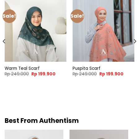
Sale!
Sale!
Warm Teal Scarf
Puspita Scarf
Original
Current
Original
Curren
Rp
249.000
Rp
199.900
Rp
249.000
Rp
199.900
price
price
price
price
was:
is:
was:
is:
Rp 249.000.
Rp 199.900.
Rp 249.000.
Rp 199.
nt
9.900.
Best From Authentism