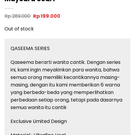
Original
Current
Rp
289.000
Rp
199.000
price
price
was:
is:
Out of stock
Rp 289.000.
Rp 199.000.
QASEEMA SERIES
Qaseema berarti wanita cantik. Dengan series
ini, kami ingin meyakinkan para wanita, bahwa
semua orang memiliki kecantikannya masing-
masing, dengan itu kami memberikan 6 warna
yang berbeda-beda yang memperlihatkan
perbedaan setiap orang, tetapi pada dasarnya
semua wanita itu cantik
Exclusive Limited Design