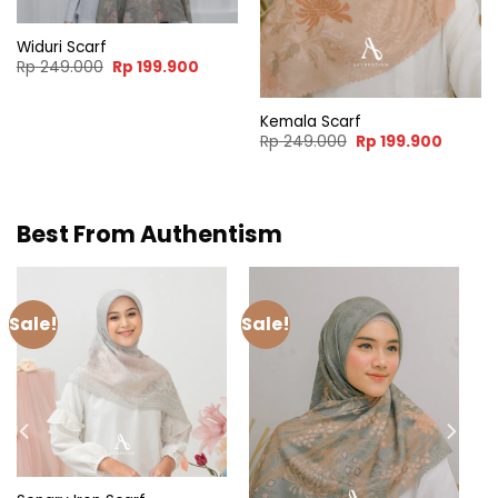
Widuri Scarf
Original
Current
Rp
249.000
Rp
199.900
price
price
was:
is:
Rp 249.000.
Rp 199.900.
Kemala Scarf
nt
Original
Curren
Rp
249.000
Rp
199.900
price
price
was:
is:
9.900.
Rp 249.000.
Rp 199.
Best From Authentism
Sale!
Sale!