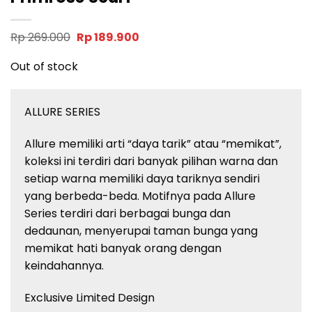
Original
Current
Rp
269.000
Rp
189.900
price
price
was:
is:
Out of stock
Rp 269.000.
Rp 189.900.
ALLURE SERIES
Allure memiliki arti “daya tarik” atau “memikat”,
koleksi ini terdiri dari banyak pilihan warna dan
setiap warna memiliki daya tariknya sendiri
yang berbeda-beda. Motifnya pada Allure
Series terdiri dari berbagai bunga dan
dedaunan, menyerupai taman bunga yang
memikat hati banyak orang dengan
keindahannya.
Exclusive Limited Design