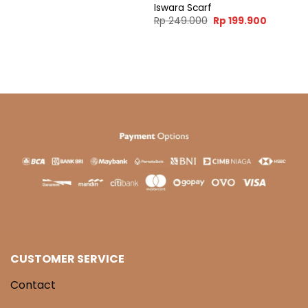
Rp 269.000.
Rp 199.000.
Iswara Scarf
ent
Original
Current
Rp
249.000
Rp
199.900
e
price
price
was:
is:
99.900.
Rp 249.000.
Rp 199.9
CUSTOMER SERVICE
Contact